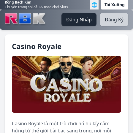
Rồng Bạch Kim
🌐
Tải Xuống
Chuyên trang soi cầu & mẹo chơi Slots
Đăng Nhập
Đăng Ký
Casino Royale
Casino Royale là một trò chơi nổ hũ lấy cảm
hứng từ thế giới bài bạc sang trọng, nơi mỗi