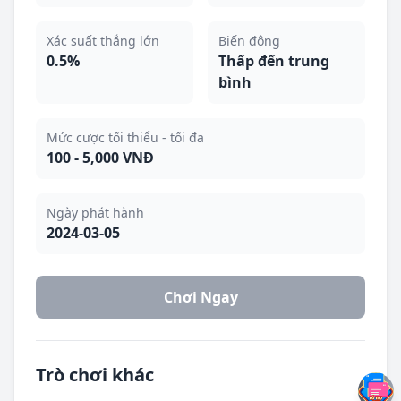
Xác suất thắng lớn
Biến động
0.5%
Thấp đến trung
bình
Mức cược tối thiểu - tối đa
100 - 5,000 VNĐ
Ngày phát hành
2024-03-05
Chơi Ngay
Trò chơi khác