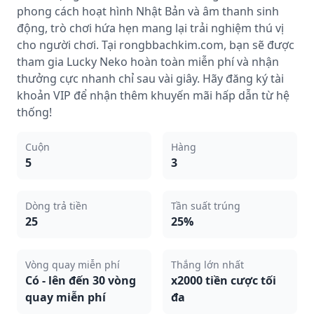
phong cách hoạt hình Nhật Bản và âm thanh sinh
động, trò chơi hứa hẹn mang lại trải nghiệm thú vị
cho người chơi. Tại rongbbachkim.com, bạn sẽ được
tham gia Lucky Neko hoàn toàn miễn phí và nhận
thưởng cực nhanh chỉ sau vài giây. Hãy đăng ký tài
khoản VIP để nhận thêm khuyến mãi hấp dẫn từ hệ
thống!
Cuộn
Hàng
5
3
Dòng trả tiền
Tần suất trúng
25
25%
Vòng quay miễn phí
Thắng lớn nhất
Có - lên đến 30 vòng
x2000 tiền cược tối
quay miễn phí
đa