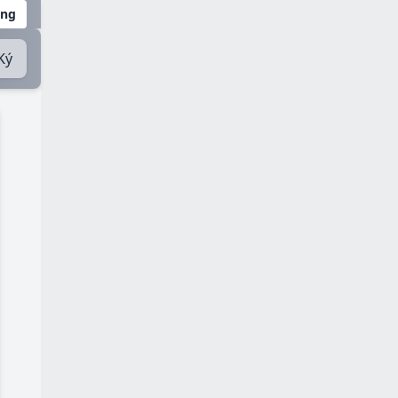
ống
Ký